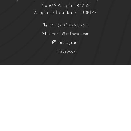
No:8/A Ataşehir 34752
Ataşehir / İstanbul / TÜRKİYE
+90 (216) 575 36 25
siparis@artboya.com
Instagram
Facebook
Copyright © ART BOYA LTD ŞTİ | Tüm Hakları Saklıdır.