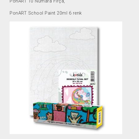
PonART 10 Numara Fırça,
PonART School Paint 20ml 6 renk