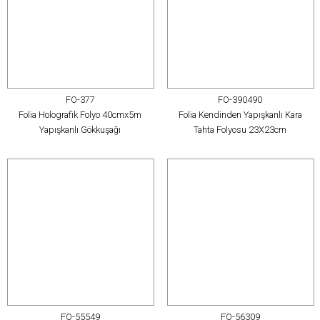
FO-377
FO-390490
Folia Holografik Folyo 40cmx5m
Folia Kendinden Yapışkanlı Kara
Yapışkanlı Gökkuşağı
Tahta Folyosu 23X23cm
FO-55549
FO-56309