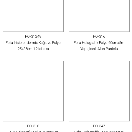
FO-31249
FO-316
Folia İrisierendermix Kağıt ve Folyo
Folia Holografik Folyo 40cmx5m
25x35cm 12 tabaka
Yapışkanlı Altın Puntolu
FO-318
FO-347