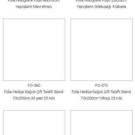
Folia Holografik Folyo 40cmx5m
Folia Holografik Folyo 23x33cm
Yapışkanlı Mavi elmas
Yapışkanlı Gökkuşağı 4 tabaka
FO-360
FO-370
Folia Hediye Kağıdı Çift Taraflı Stand
Folia Hediye Kağıdı Çift Taraflı Stand
70x200cm All year 25 rulo
70x200cm Yılbaşı 25 rulo